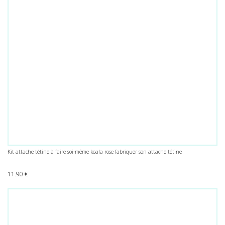
Kit attache tétine à faire soi-même koala rose fabriquer son attache tétine
11.90
€