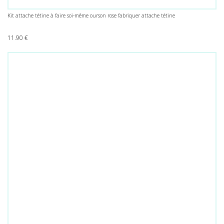
Kit attache tétine à faire soi-même ourson rose fabriquer attache tétine
11.90
€