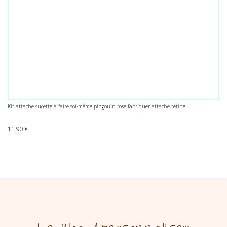
Kit attache sucette à faire soi-même pingouin rose fabriquer attache tétine
11.90
€