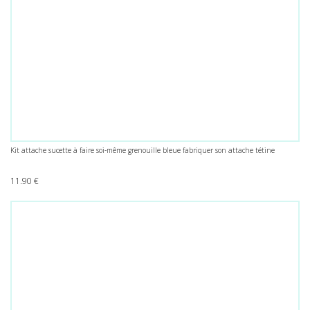
Kit attache sucette à faire soi-même grenouille bleue fabriquer son attache tétine
11.90
€