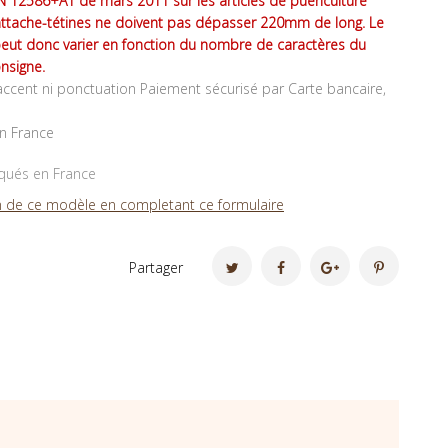
 12586+A1 de mars 2011 sur les articles de puériculture
attache-tétines ne doivent pas dépasser 220mm de long. Le
peut donc varier en fonction du nombre de caractères du
nsigne.
ccent ni ponctuation Paiement sécurisé par Carte bancaire,
en France
iqués en France
 de ce modèle en completant ce formulaire
Partager