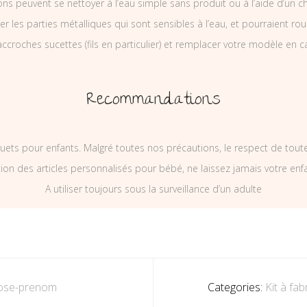
ons peuvent se nettoyer à l’eau simple sans produit ou à l’aide d’un c
ler les parties métalliques qui sont sensibles à l’eau, et pourraient rou
ccroches sucettes (fils en particulier) et remplacer votre modèle en c
Recommandations
uets pour enfants. Malgré toutes nos précautions, le respect de tou
on des articles personnalisés pour bébé, ne laissez jamais votre enf
A utiliser toujours sous la surveillance d’un adulte
-rose-prenom
Categories:
Kit à fa