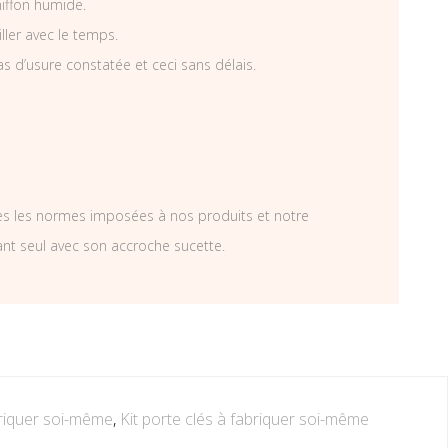
hiffon humide.
iller avec le temps.
as d’usure constatée et ceci sans délais.
tes les normes imposées à nos produits et notre
ant seul avec son accroche sucette.
briquer soi-même
,
Kit porte clés à fabriquer soi-même