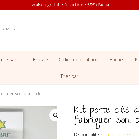
Livraison gratuite à partir de 59€ d'achat
s ouvrés
 naissance
Brosse
Collier de dentition
Hochet
K
Trier par
abriquer son porte clés
Kit porte clés 
fabriquer son p
Disponibilité
En rupture de stoc