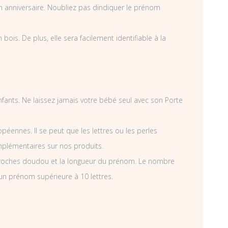
n anniversaire. Noubliez pas dindiquer le prénom
is. De plus, elle sera facilement identifiable à la
 enfants. Ne laissez jamais votre bébé seul avec son Porte
éennes. Il se peut que les lettres ou les perles
mplémentaires sur nos produits.
croches doudou et la longueur du prénom. Le nombre
’un prénom supérieure à 10 lettres.