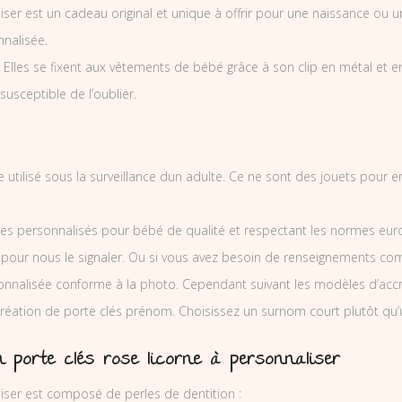
liser est un cadeau original et unique à offrir pour une naissance ou u
nalisée.
les se fixent aux vêtements de bébé grâce à son clip en métal et en bo
 susceptible de l’oublier.
re utilisé sous la surveillance dun adulte. Ce ne sont des jouets pour
es personnalisés pour bébé de qualité et respectant les normes europ
 pour nous le signaler. Ou si vous avez besoin de renseignements co
onnalisée conforme à la photo. Cependant suivant les modèles d’ac
e création de porte clés prénom. Choisissez un surnom court plutôt qu
 porte clés rose licorne à personnaliser
liser est composé de perles de dentition :