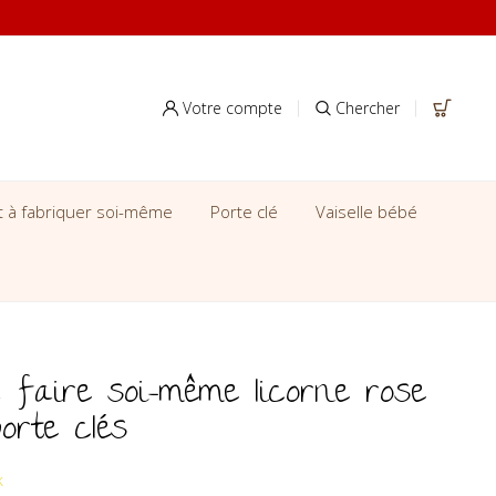
Votre compte
Chercher
it à fabriquer soi-même
Porte clé
Vaiselle bébé
à faire soi-même licorne rose
orte clés
k