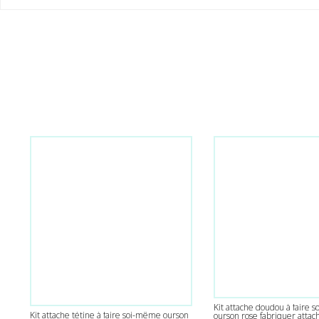
Kit attache doudou à faire
Kit attache tétine à faire soi-même ourson
ourson rose fabriquer atta