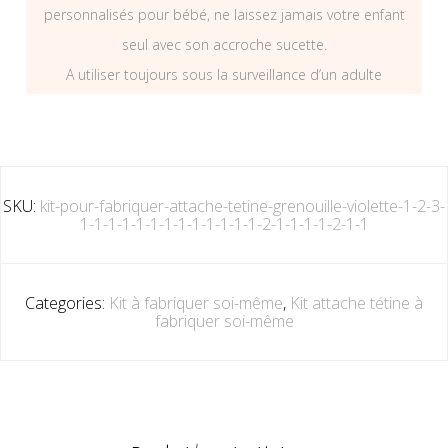
personnalisés pour bébé, ne laissez jamais votre enfant
seul avec son accroche sucette.
A utiliser toujours sous la surveillance d’un adulte
SKU:
kit-pour-fabriquer-attache-tetine-grenouille-violette-1-2-3-
1-1-1-1-1-1-1-1-1-1-1-1-1-2-1-1-1-1-2-1-1
Categories:
Kit à fabriquer soi-même
,
Kit attache tétine à
fabriquer soi-même