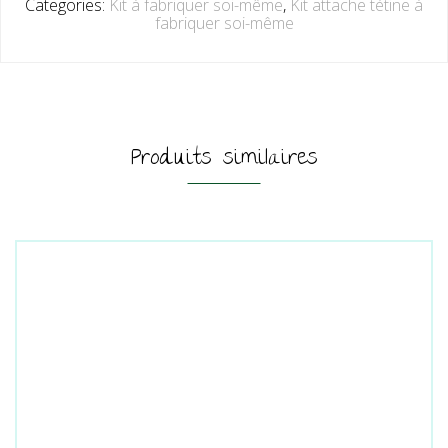
Categories:
Kit à fabriquer soi-même
,
Kit attache tétine à
fabriquer soi-même
Produits similaires