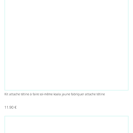
Kit attache tétine à faire soi-même koala jaune fabriquer attache tétine
11.90
€