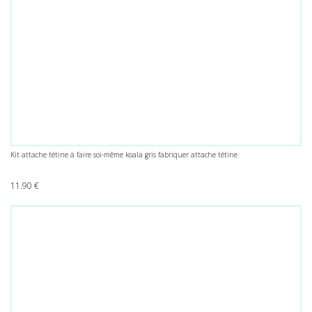
Kit attache tétine à faire soi-même koala gris fabriquer attache tétine
11.90
€