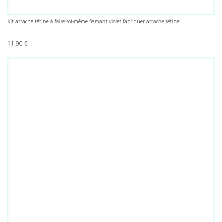
Kit attache tétine à faire soi-même flamant violet fabriquer attache tétine
11.90
€