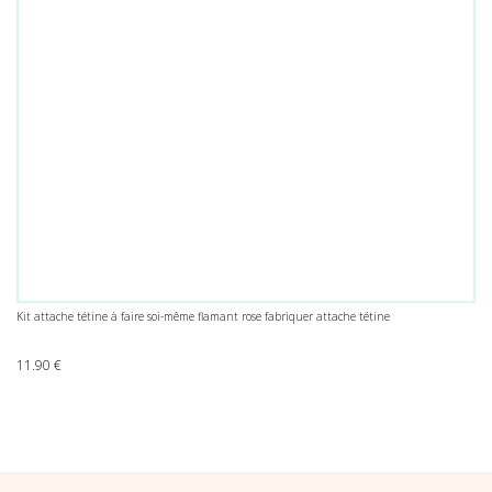
Kit attache tétine à faire soi-même flamant rose fabriquer attache tétine
11.90
€