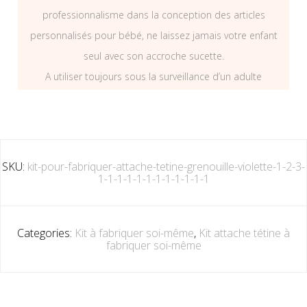
professionnalisme dans la conception des articles
personnalisés pour bébé, ne laissez jamais votre enfant
seul avec son accroche sucette.
A utiliser toujours sous la surveillance d’un adulte
SKU:
kit-pour-fabriquer-attache-tetine-grenouille-violette-1-2-3-
1-1-1-1-1-1-1-1-1-1-1-1
Categories:
Kit à fabriquer soi-même
,
Kit attache tétine à
fabriquer soi-même