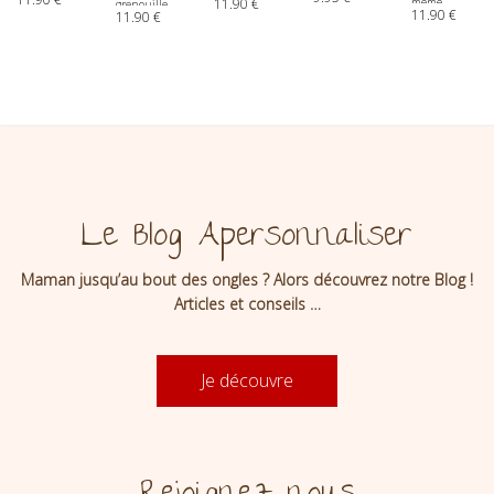
11.90
€
même
flamant
grenouille
fabriquer
fabriquer
11.90
€
pingouin
violet
11.90
€
rose
attache
attache
rose
fabriquer
fabriquer
tétine
tétine
fabriquer
attache
attache
attache
tétine
tétine
tétine
Le Blog Apersonnaliser
Maman jusqu’au bout des ongles ? Alors découvrez notre Blog !
Articles et conseils …
Je découvre