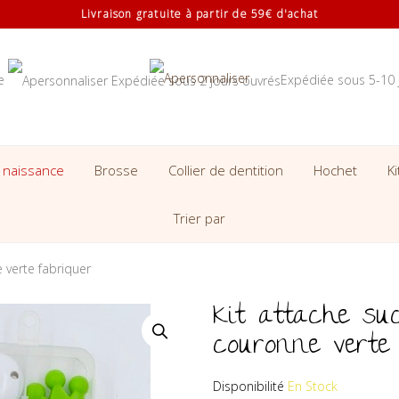
Livraison gratuite à partir de 59€ d'achat
se
Expédiée sous 5-10 
 naissance
Brosse
Collier de dentition
Hochet
K
Trier par
 verte fabriquer
Kit attache su
couronne verte 
Disponibilité
En Stock