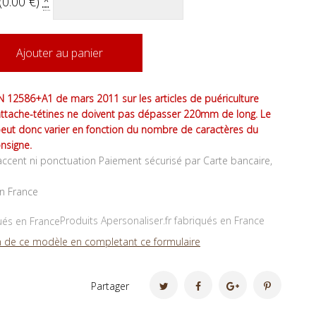
(
0.00
€
)
*
Ajouter au panier
 12586+A1 de mars 2011 sur les articles de puériculture
attache-tétines ne doivent pas dépasser 220mm de long. Le
peut donc varier en fonction du nombre de caractères du
nsigne.
ccent ni ponctuation Paiement sécurisé par Carte bancaire,
en France
Produits Apersonaliser.fr fabriqués en France
 de ce modèle en completant ce formulaire
Partager