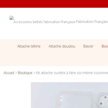
Fabrication Françai
Attache tétine
Attache doudou
Bavoir
Box
Accueil
>
Boutique
>
Kit attache sucette à faire soi-même couronne