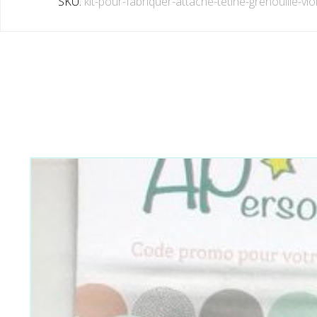
SKU:
kit-pour-fabriquer-attache-tetine-grenouille-vio