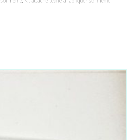
r soi-même
,
Kit attache tétine à fabriquer soi-même