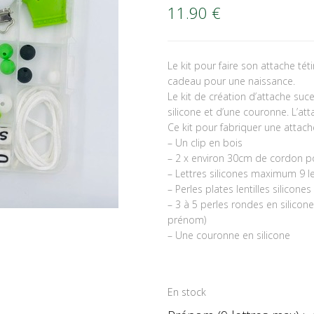
11.90
€
Le kit pour faire son attache t
cadeau pour une naissance.
Le kit de création d’attache s
silicone et d’une couronne. L’att
Ce kit pour fabriquer une attach
– Un clip en bois
– 2 x environ 30cm de cordon p
– Lettres silicones maximum 9 le
– Perles plates lentilles silicon
– 3 à 5 perles rondes en silicon
prénom)
– Une couronne en silicone
En stock