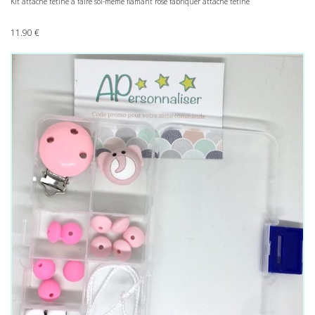
Kit attache tétine à faire soi-même flamant rose fabriquer attache tétine
11.90
€