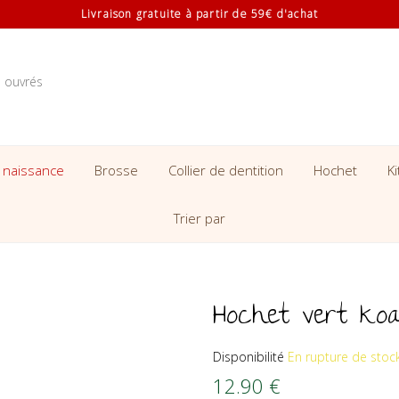
Livraison gratuite à partir de 59€ d'achat
s ouvrés
 naissance
Brosse
Collier de dentition
Hochet
K
Trier par
Hochet vert koa
Disponibilité
En rupture de stoc
12.90
€