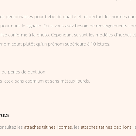
es personnalisés pour bébé de qualité et respectant les normes europ
 pour nous le signaler. Ou si vous avez besoin de renseignements co
isé conforme à la photo. Cependant suivant les modèles d’hochet e
surnom court plutôt qu’un prénom supérieure à 10 lettres.
de perles de dentition :
ns latex, sans cadmium et sans métaux lourds.
ines
onsultez les
attaches tétines licornes
, les
attaches tétines papillons
, 