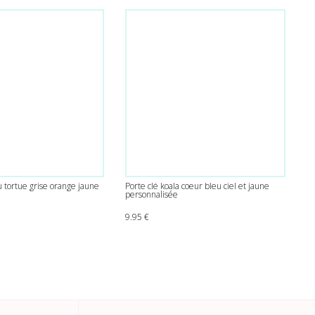
 tortue grise orange jaune
Porte clé koala coeur bleu ciel et jaune
personnalisée
9.95
€