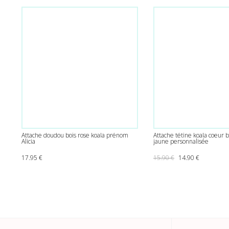
Attache doudou bois rose koala prénom
Attache tétine koala coeur b
Alicia
jaune personnalisée
Le prix initial était
Le prix act
17.95
€
15.90
€
14.90
€