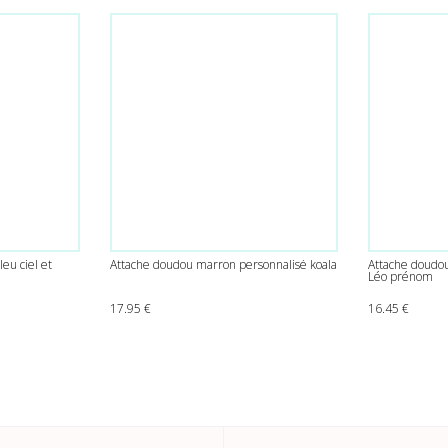
leu ciel et
Attache doudou marron personnalisé koala
Attache doudou
Léo prénom
 : 15.90 €.
uel est : 14.90 €.
17.95
€
16.45
€