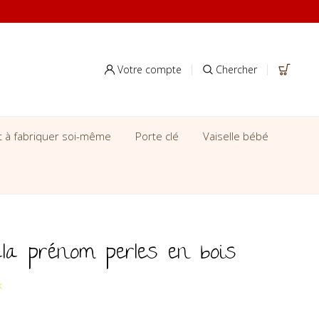
Votre compte
Chercher
it à fabriquer soi-même
Porte clé
Vaiselle bébé
la prénom perles en bois
k