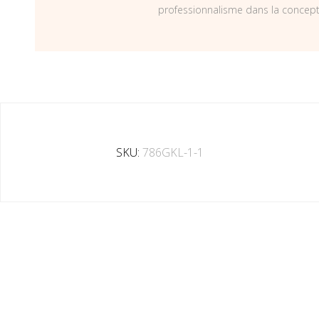
professionnalisme dans la concepti
SKU:
786GKL-1-1