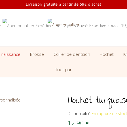
Livraison gratuite à partir de 59€ d'achat
se
Expédiée sous 5-10 
 naissance
Brosse
Collier de dentition
Hochet
K
Trier par
Hochet turquois
Disponibilité
En rupture de stoc
12.90
€