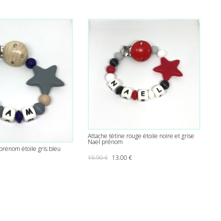
Attache tétine rouge étoile noire et grise
Nael prénom
 prénom étoile gris bleu
Le prix initial était : 15.90 €.
Le prix actuel est : 13.00 €.
15.90
€
13.00
€