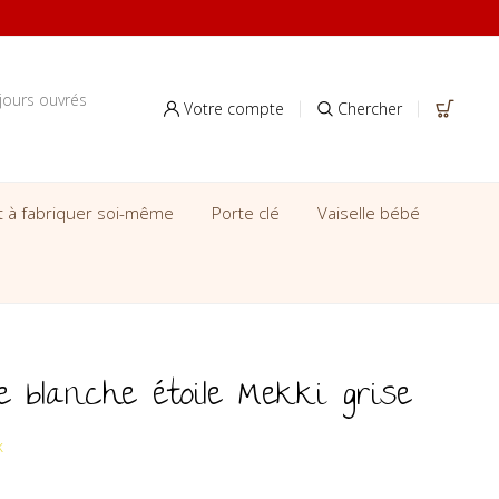
jours ouvrés
Votre compte
Chercher
it à fabriquer soi-même
Porte clé
Vaiselle bébé
e blanche étoile Mekki grise
k