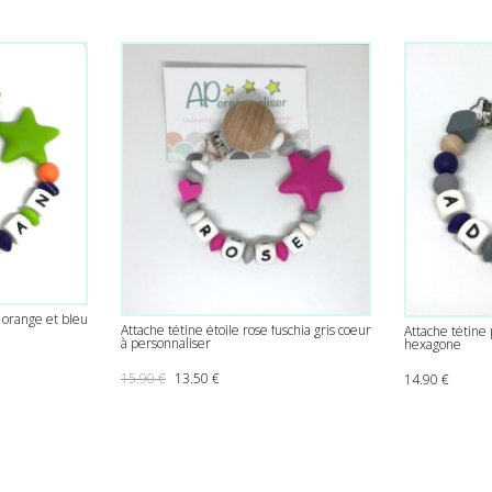
 orange et bleu
Attache tétine étoile rose fuschia gris coeur
Attache tétine
à personnaliser
hexagone
Le prix initial était : 15.90 €.
Le prix actuel est : 13.50 €.
15.90
€
13.50
€
14.90
€