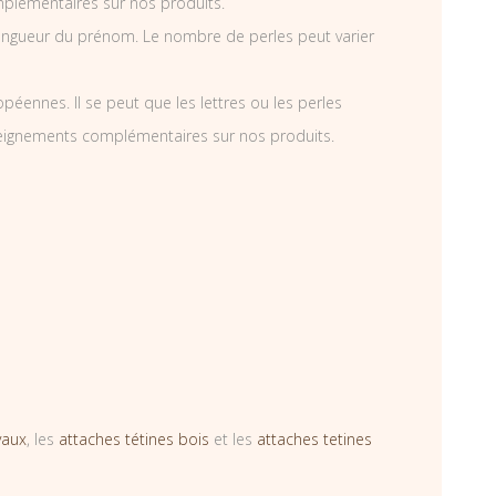
mplémentaires sur nos produits.
ongueur du prénom. Le nombre de perles peut varier
éennes. Il se peut que les lettres ou les perles
nseignements complémentaires sur nos produits.
vaux
, les
attaches tétines bois
et les
attaches tetines