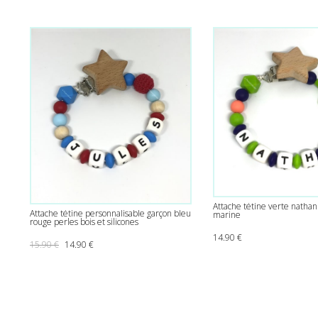
Attache tétine verte nathan
Attache tétine personnalisable garçon bleu
marine
rouge perles bois et silicones
14.90
€
Le prix initial était : 15.90 €.
Le prix actuel est : 14.90 €.
15.90
€
14.90
€