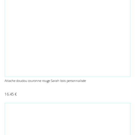
Attache doudou couronne rouge Sarah bois personnalisée
16.45
€