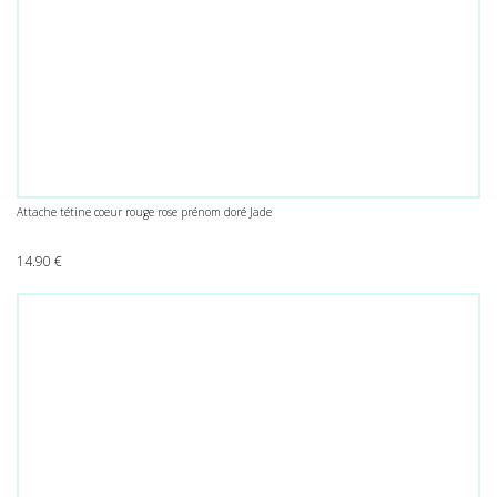
Attache tétine coeur rouge rose prénom doré Jade
14.90
€