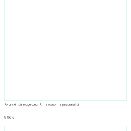
Porte clé noir rouge coeur Anna couronne personnalisé
9.90
€