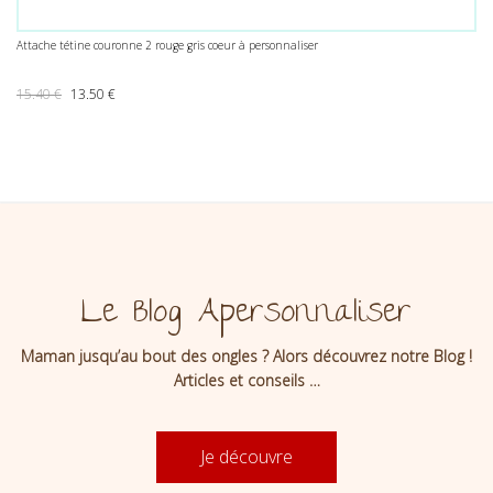
Attache tétine couronne 2 rouge gris coeur à personnaliser
Le prix initial était : 15.40 €.
Le prix actuel est : 13.50 €.
15.40
€
13.50
€
Le Blog Apersonnaliser
Maman jusqu’au bout des ongles ? Alors découvrez notre Blog !
Articles et conseils …
Je découvre