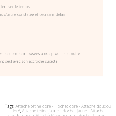
iller avec le temps.
as d’usure constatée et ceci sans délais.
tes les normes imposées à nos produits et notre
ant seul avec son accroche sucette.
Tags:
Attache tétine doré - Hochet doré - Attache doudou
doré
,
Attache tétine jaune - Hochet jaune - Attache
doudou jaune
,
Attache tétine licorne - Hochet licorne -