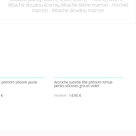
Attache doudou licorne
,
Attache tétine marron - Hochet
marron - Attache doudou marron
e prénom silicone jaune
Accroche sucette fille prénom tortue
perles silicones gris et violet
x initial était : 15.90 €.
Le prix actuel est : 13.00 €.
Le prix initial était : 15.90 €.
Le prix actuel est : 14.90 €.
0
€
15.90
€
14.90
€