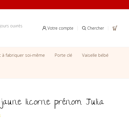
jours ouvrés
Votre compte
Chercher
it à fabriquer soi-même
Porte clé
Vaiselle bébé
jaune licorne prénom Julia
k