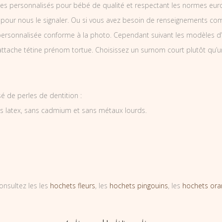
es personnalisés pour bébé de qualité et respectant les normes europ
 pour nous le signaler. Ou si vous avez besoin de renseignements co
ersonnalisée conforme à la photo. Cependant suivant les modèles d’
’attache tétine prénom tortue. Choisissez un surnom court plutôt qu’u
é de perles de dentition :
ns latex, sans cadmium et sans métaux lourds.
onsultez les les
hochets fleurs
, les
hochets pingouins
, les
hochets ora