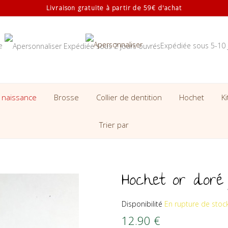
Livraison gratuite à partir de 59€ d'achat
se
Expédiée sous 5-10 
 naissance
Brosse
Collier de dentition
Hochet
K
Trier par
Hochet or doré 
Disponibilité
En rupture de stoc
12.90
€