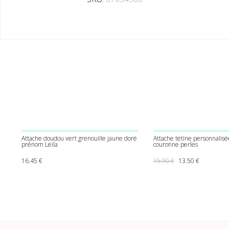
Attache doudou vert grenouille jaune doré
Attache tétine personnalisé
prénom Leila
couronne perles
Le prix initial était
Le prix act
16.45
€
15.90
€
13.50
€