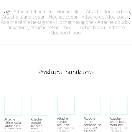
Tags:
Attache tétine bleu - Hochet bleu - Attache doudou bleu
,
Attache tétine coeur - Hochet coeur - Attache doudou coeur
,
Attache tétine hexagone - Hochet hexagone - Attache doudou
hexagone
,
Attache tétine hibou - Hochet hibou - Attache
doudou hibou
Produits similaires
Attache
Accroche
Attache
Attache
Attache
sucette
tétine
tétine koala
tétine koala
sucette
coeur bleu
personnalisée
coeur bleu
jaune bleu
blanche
vert prénom
koala vert
ciel et jaune
silicone Léon
coeur
15.90
€
13.50
€
15.90
€
hexagone
coeur rose
personnalisée