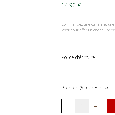
14.90
€
Commandez une cuillère et une 
laser pour offrir un cadeau pers
Police d'écriture
Prénom (9 lettres max) :- 
-
+