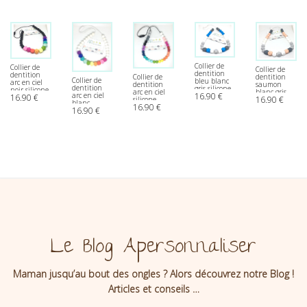
Collier de
Collier de
Collier de
dentition
dentition
Collier de
dentition
Collier de
bleu blanc
arc en ciel
dentition
saumon
dentition
gris silicone
noir silicone
arc en ciel
blanc gris
arc en ciel
16.90
€
16.90
€
16.90
€
silicone
silicone
blanc
16.90
€
16.90
€
silicone
Le Blog Apersonnaliser
Maman jusqu’au bout des ongles ? Alors découvrez notre Blog !
Articles et conseils …