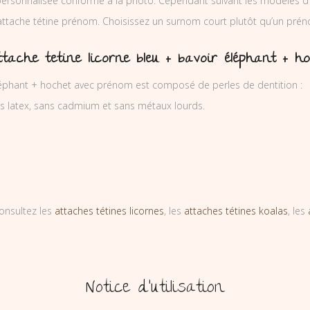
ersonnalisée conforme à la photo. Cependant suivant les modèles d’
’attache tétine prénom. Choisissez un surnom court plutôt qu’un prén
tache tetine licorne bleu + bavoir éléphant + 
éléphant + hochet avec prénom est composé de perles de dentition :
ns latex, sans cadmium et sans métaux lourds.
onsultez les
attaches tétines licornes
, les
attaches tétines koalas
, les
Notice d’utilisation