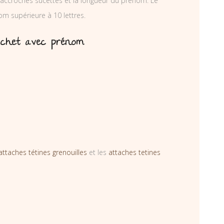
accroches sucettes et la longueur du prénom. Le
om supérieure à 10 lettres.
hochet avec prénom
attaches tétines grenouilles
et les
attaches tetines