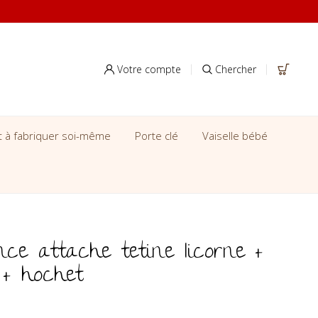
Votre compte
Chercher
it à fabriquer soi-même
Porte clé
Vaiselle bébé
ce attache tetine licorne +
 + hochet