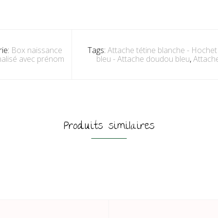
ie:
Box naissance
Tags:
Attache tétine blanche - Hochet
alisé avec prénom
bleu - Attache doudou bleu
,
Attache
Produits similaires