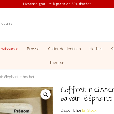
Livraison gratuite à partir de 59€ d'achat
s ouvrés
 naissance
Brosse
Collier de dentition
Hochet
K
Trier par
oir éléphant + hochet
Coffret naissan
bavoir éléphant
Disponibilité
En Stock