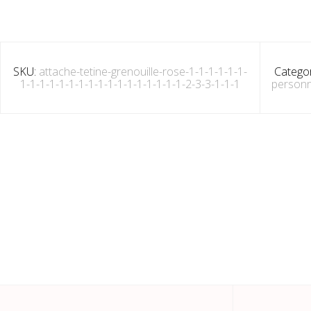
SKU:
attache-tetine-grenouille-rose-1-1-1-1-1-1-
Categor
1-1-1-1-1-1-1-1-1-1-1-1-1-1-1-1-1-2-3-3-1-1-1
personn