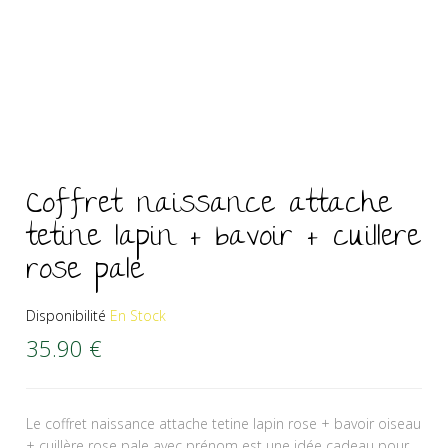
Coffret naissance attache
tetine lapin + bavoir + cuillere
rose pale
Disponibilité
En Stock
35.90
€
Le coffret naissance attache tetine lapin rose + bavoir oiseau
+ cuillère rose pale avec prénom est une idée cadeau pour