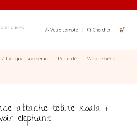
jours ouvrés
Votre compte
Chercher
it à fabriquer soi-même
Porte clé
Vaiselle bébé
nce attache tetine koala +
voir elephant