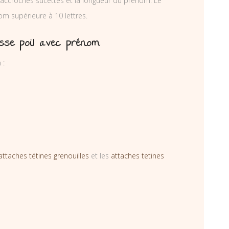
accroches sucettes et la longueur du prénom. Le
om supérieure à 10 lettres.
osse poil avec prénom
 :
attaches tétines grenouilles
et les
attaches tetines