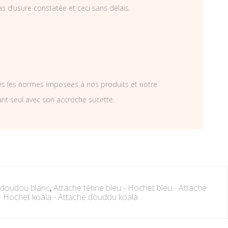
as d’usure constatée et ceci sans délais.
tes les normes imposées à nos produits et notre
ant seul avec son accroche sucette.
e doudou blanc
,
Attache tétine bleu - Hochet bleu - Attache
 - Hochet koala - Attache doudou koala