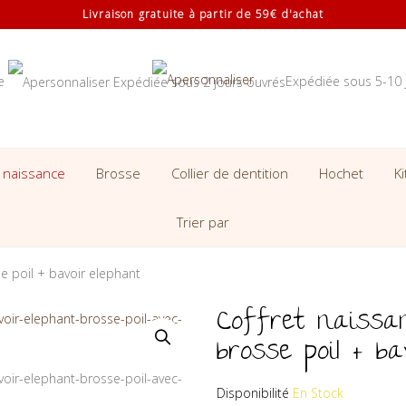
Livraison gratuite à partir de 59€ d'achat
se
Expédiée sous 5-10 
 naissance
Brosse
Collier de dentition
Hochet
K
Trier par
e poil + bavoir elephant
Coffret naissa
brosse poil + ba
Disponibilité
En Stock