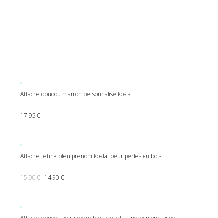
Attache doudou marron personnalisé koala
17.95
€
Attache tétine bleu prénom koala coeur perles en bois
Le prix initial était : 15.90 €.
Le prix actuel est : 14.90 €.
15.90
€
14.90
€
Attache doudou koala coeur bleu ciel et jaune personnalisée