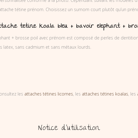
ersonnalisée conforme à la photo. Cependant suivant les modèles d’
’attache tétine prénom. Choisissez un surnom court plutôt qu’un prén
tache tetine koala bleu + bavoir elephant + br
ephant + brosse poil avec prénom est composé de perles de dentition
ns latex, sans cadmium et sans métaux lourds.
onsultez les
attaches tétines licornes
, les
attaches tétines koalas
, les
Notice d’utilisation