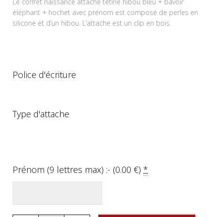
Le coffret naissance attache tetine hibou bleu + bavoir
éléphant + hochet avec prénom est composé de perles en
silicone et d’un hibou. L’attache est un clip en bois.
Police d'écriture
Type d'attache
Prénom (9 lettres max) :- (
0.00
€
)
*