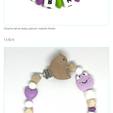
Attache tétine koala prénom violette Ambre
13.50
€