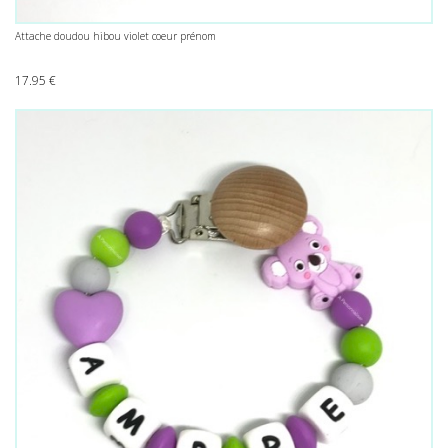
Attache doudou hibou violet coeur prénom
17.95
€