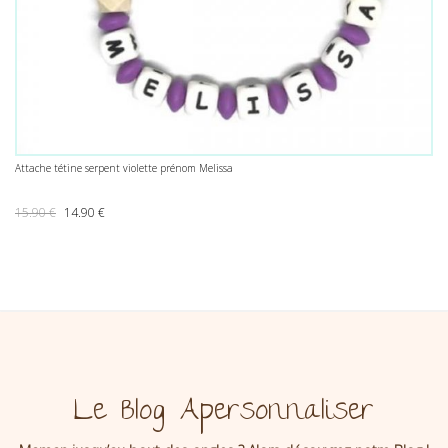
Attache tétine serpent violette prénom Melissa
Le prix initial était : 15.90 €.
Le prix actuel est : 14.90 €.
15.90
€
14.90
€
Le Blog Apersonnaliser