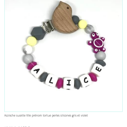
Accroche sucette fille prénom tortue perles silicones gris et violet