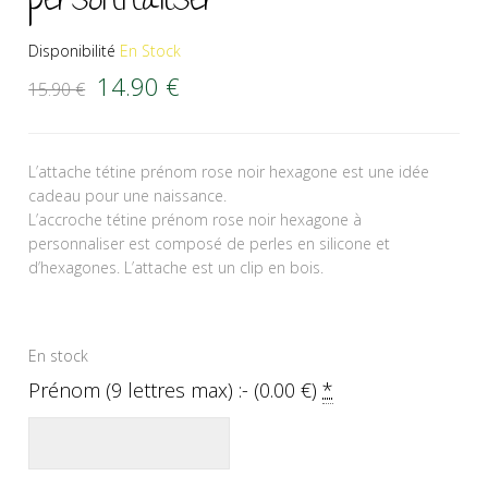
personnaliser
Disponibilité
En Stock
Le prix initial était : 15.90 €.
Le prix actuel est : 14.90 €.
14.90
€
15.90
€
L’attache tétine prénom rose noir hexagone est une idée
cadeau pour une naissance.
L’accroche tétine prénom rose noir hexagone à
personnaliser est composé de perles en silicone et
d’hexagones. L’attache est un clip en bois.
En stock
Prénom (9 lettres max) :- (
0.00
€
)
*