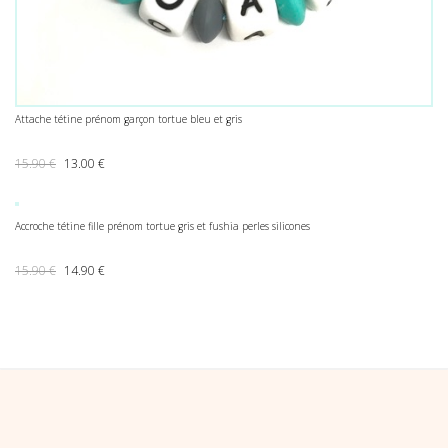
Attache tétine prénom garçon tortue bleu et gris
Le prix initial était : 15.90 €.
Le prix actuel est : 13.00 €.
15.90
€
13.00
€
Accroche tétine fille prénom tortue gris et fushia perles silicones
Le prix initial était : 15.90 €.
Le prix actuel est : 14.90 €.
15.90
€
14.90
€