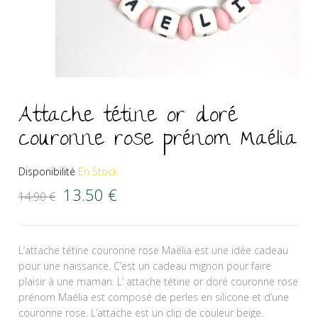
Attache tétine or doré
couronne rose prénom Maélia
Disponibilité
En Stock
Le prix initial était : 14.90 €.
Le prix actuel est : 13.50 €.
13.50
€
14.90
€
L’attache tétine couronne rose Maélia est une idée cadeau
pour une naissance. C’est un cadeau mignon pour faire
plaisir à une maman. L’ attache tétine or doré couronne rose
prénom Maélia est composé de perles en silicone et d’une
couronne rose. L’attache est un clip de couleur beige.