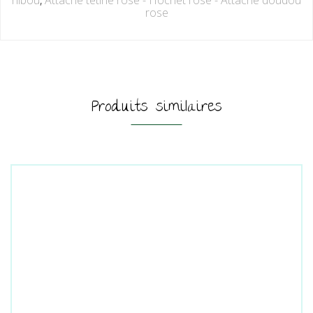
hibou
,
Attache tétine rose - Hochet rose - Attache doudou
rose
Produits similaires