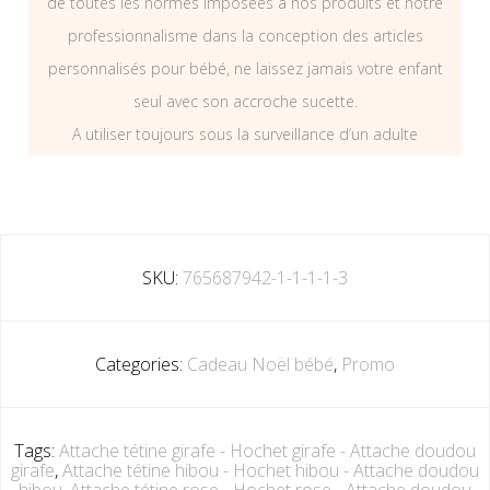
de toutes les normes imposées à nos produits et notre
professionnalisme dans la conception des articles
personnalisés pour bébé, ne laissez jamais votre enfant
seul avec son accroche sucette.
A utiliser toujours sous la surveillance d’un adulte
SKU:
765687942-1-1-1-1-3
Categories:
Cadeau Noël bébé
,
Promo
Tags:
Attache tétine girafe - Hochet girafe - Attache doudou
girafe
,
Attache tétine hibou - Hochet hibou - Attache doudou