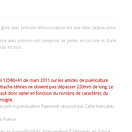
se grise avec prénom APersonnaliser est une idée cadeau pour
 grise avec prénom est composé de perles en silicone et d’une
clip en bois.
 12586+A1 de mars 2011 sur les articles de puériculture
attache-tétines ne doivent pas dépasser 220mm de long. Le
peut donc varier en fonction du nombre de caractères du
nsigne.
ccent ni ponctuation Paiement sécurisé par Carte bancaire,
en France
Produits Apersonaliser.fr fabriqués en France