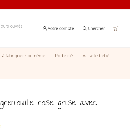
jours ouvrés
Votre compte
Chercher
it à fabriquer soi-même
Porte clé
Vaiselle bébé
grenouille rose grise avec
k