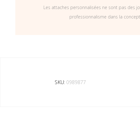
Les attaches personnalisées ne sont pas des jo
professionnalisme dans la concepti
SKU:
0989877