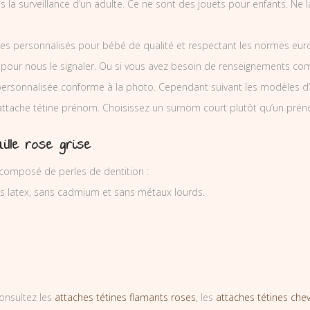
ous la surveillance d’un adulte. Ce ne sont des jouets pour enfants. Ne
es personnalisés pour bébé de qualité et respectant les normes europ
 pour nous le signaler. Ou si vous avez besoin de renseignements co
ersonnalisée conforme à la photo. Cependant suivant les modèles d’
’attache tétine prénom. Choisissez un surnom court plutôt qu’un prén
ille rose grise
 composé de perles de dentition :
ns latex, sans cadmium et sans métaux lourds.
onsultez les
attaches tétines flamants roses
, les
attaches tétines che