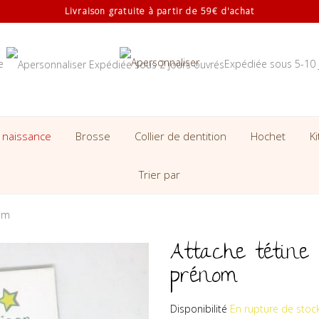
Livraison gratuite à partir de 59€ d'achat
se
Expédiée sous 5-10 
 naissance
Brosse
Collier de dentition
Hochet
K
Trier par
nom
Attache tétine 
prénom
Disponibilité
En rupture de stoc