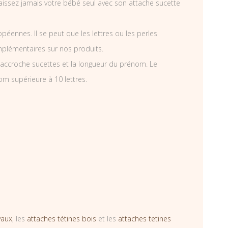
 laissez jamais votre bébé seul avec son attache sucette
éennes. Il se peut que les lettres ou les perles
mplémentaires sur nos produits.
accroche sucettes et la longueur du prénom. Le
om supérieure à 10 lettres.
vaux
, les
attaches tétines bois
et les
attaches tetines