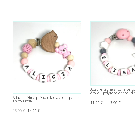
Attache tétine silicone perso
étoile – polygone et noeud 
Attache tétine prénom koala coeur perles
en bois rose
Plage de 
11.90
€
–
13.90
€
Le prix initial était : 15.90 €.
Le prix actuel est : 14.90 €.
15.90
€
14.90
€