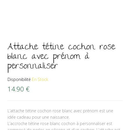
Attache tétine cochon rose
blanc avec prénom à
personnaliser
Disponibilité
En Stock
14.90
€
L’attache tétine cochon rose blanc avec prénom est une
idée cadeau pour une naissance.
L’accroche tétine rose blanc cochon à personnaliser est
composé de perles en silicone et d’un cochon. L’attache est