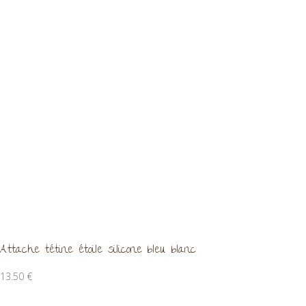
Attache tétine étoile silicone bleu blanc
13.50
€