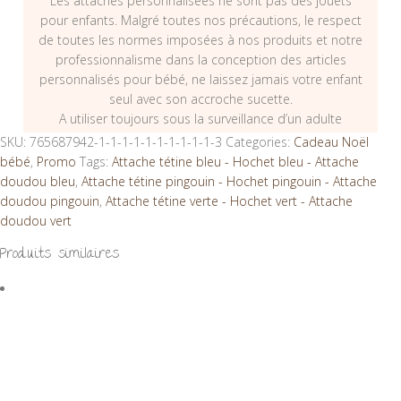
Les attaches personnalisées ne sont pas des jouets
pour enfants. Malgré toutes nos précautions, le respect
de toutes les normes imposées à nos produits et notre
professionnalisme dans la conception des articles
personnalisés pour bébé, ne laissez jamais votre enfant
seul avec son accroche sucette.
A utiliser toujours sous la surveillance d’un adulte
SKU:
765687942-1-1-1-1-1-1-1-1-1-1-3
Categories:
Cadeau Noël
bébé
,
Promo
Tags:
Attache tétine bleu - Hochet bleu - Attache
doudou bleu
,
Attache tétine pingouin - Hochet pingouin - Attache
doudou pingouin
,
Attache tétine verte - Hochet vert - Attache
doudou vert
Produits similaires