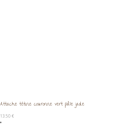
Attache tétine couronne vert pâle jade
13.50
€