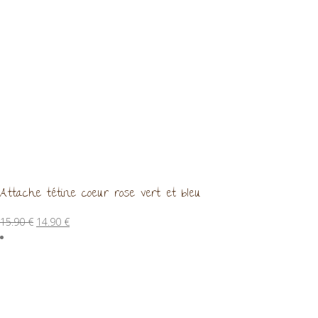
Attache tétine coeur rose vert et bleu
Le
Le
15.90
€
14.90
€
prix
prix
initial
actuel
était :
est :
15.90 €.
14.90 €.