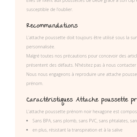
Elles se fixent aux poussettes de bébé grâce à son clip en
susceptible de l’oublier.
Recommandations
L’attache poussette doit toujours être utilisé sous la s
personnalisée.
Malgré toutes nos précautions pour concevoir des articl
présentent des défauts. N’hésitez pas à nous contacter
Nous nous engageons à reproduire une attache poussett
prénom.
Caractéristiques Attache poussette p
L’attache poussette prénom noir hexagone est composé 
Sans BPA, sans plomb, sans PVC, sans phtalates, sa
en plus, résistant la transpiration et à la salive