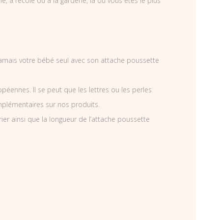
, à l’école ou à la garderie, là ou vous êtes le plus
z jamais votre bébé seul avec son attache poussette
éennes. Il se peut que les lettres ou les perles
mplémentaires sur nos produits.
r ainsi que la longueur de l’attache poussette