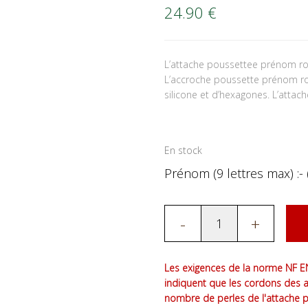
24.90
€
L’attache poussettee prénom ro
L’accroche poussette prénom ro
silicone et d’hexagones. L’attach
En stock
Prénom (9 lettres max) :- 
-
+
Les exigences de la norme NF EN
indiquent que les cordons des 
nombre de perles de l'attache 