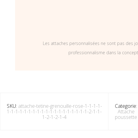
Les attaches personnalisées ne sont pas des jo
professionnalisme dans la concepti
SKU:
attache-tetine-grenouille-rose-1-1-1-1-
Categorie:
1-1-1-1-1-1-1-1-1-1-1-1-1-1-1-1-1-1-1-2-1-1-
Attache
1-2-1-2-1-4
poussette