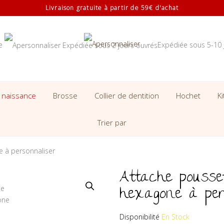
Livraison gratuite à partir de 59€ d'achat
se
Expédiée sous 5-10 
 naissance
Brosse
Collier de dentition
Hochet
K
Trier par
 à personnaliser
Attache pousse
hexagone à per
Disponibilité
En Stock