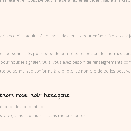
 métal et en bois. De plus, elle sera facilement identifiable à la crèche
urveillance d’un adulte. Ce ne sont des jouets pour enfants. Ne laisse
es personnalisés pour bébé de qualité et respectant les normes europ
 pour nous le signaler. Ou si vous avez besoin de renseignements co
e personnalisée conforme à la photo. Le nombre de perles peut varie
rénom rose noir hexagone
de perles de dentition :
ns latex, sans cadmium et sans métaux lourds.