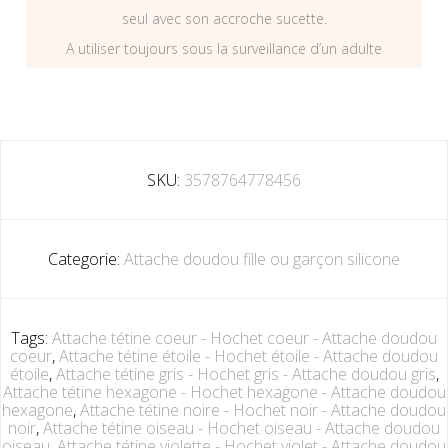
seul avec son accroche sucette.
A utiliser toujours sous la surveillance d’un adulte
SKU:
3578764778456
Categorie:
Attache doudou fille ou garçon silicone
Tags:
Attache tétine coeur - Hochet coeur - Attache doudou
coeur
,
Attache tétine étoile - Hochet étoile - Attache doudou
étoile
,
Attache tétine gris - Hochet gris - Attache doudou gris
,
Attache tétine hexagone - Hochet hexagone - Attache doudou
hexagone
,
Attache tétine noire - Hochet noir - Attache doudou
noir
,
Attache tétine oiseau - Hochet oiseau - Attache doudou
oiseau
,
Attache tétine violette - Hochet violet - Attache doudou