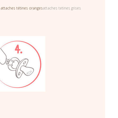
s
attaches tétines oranges
attaches tetines grises