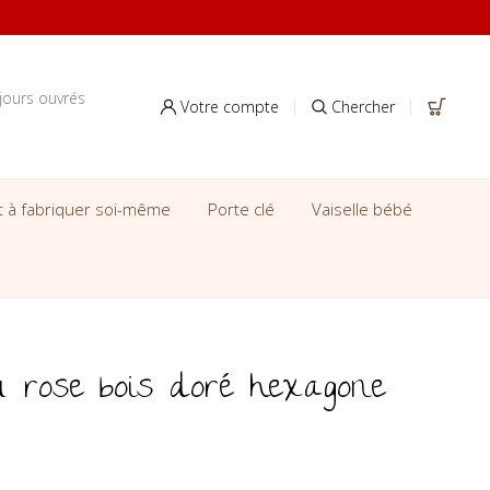
jours ouvrés
Votre compte
Chercher
it à fabriquer soi-même
Porte clé
Vaiselle bébé
 rose bois doré hexagone
tait : 17.50 €.
 actuel est : 16.50 €.