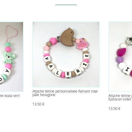
Attache tétine personnalisée flamant rose
pâle hexagone
ée koala vert
Attache tétine
fushia et violet
13.50
€
13.50
€