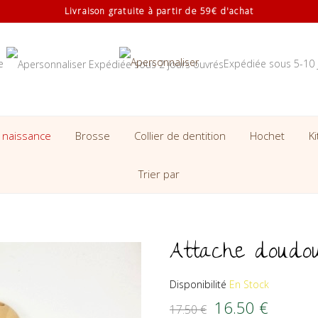
Livraison gratuite à partir de 59€ d'achat
se
Expédiée sous 5-10 
 naissance
Brosse
Collier de dentition
Hochet
K
Trier par
Attache doudou
Disponibilité
En Stock
Le prix initial é
Le prix
16.50
€
17.50
€