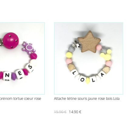
 prénom tortue coeur rose
Attache tétine souris jaune rose bois Lola
Le prix initial était : 15.90 €.
Le prix actuel est : 14.90 €.
15.90
€
14.90
€