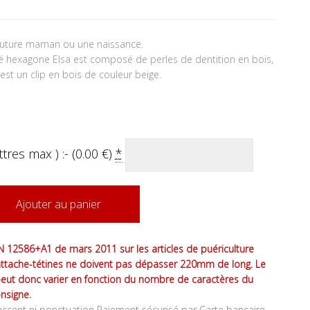
future maman ou une naissance.
é hexagone Elsa est composé de perles de dentition en bois,
st un clip en bois de couleur beige.
tres max ) :- (
0.00
€
)
*
Ajouter au panier
 12586+A1 de mars 2011 sur les articles de puériculture
attache-tétines ne doivent pas dépasser 220mm de long. Le
peut donc varier en fonction du nombre de caractères du
nsigne.
ccent ni ponctuation Paiement sécurisé par Carte bancaire,