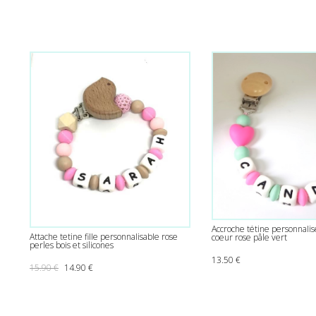
Accroche tétine personnalis
Attache tetine fille personnalisable rose
coeur rose pâle vert
perles bois et silicones
13.50
€
Le prix initial était : 15.90 €.
Le prix actuel est : 14.90 €.
15.90
€
14.90
€