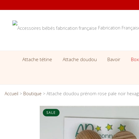
Fabrication Françai
Attache tétine
Attache doudou
Bavoir
Box
Accueil
>
Boutique
>
Attache doudou prénom rose pale noir hexag
SALE