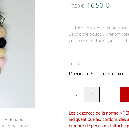
Le prix initial é
Le prix
16.50
€
17.50
€
L’attache doudou prénom rose p
L’accroche doudou prénom rose
en silicone et d’hexagones. L’att
En stock
Prénom (9 lettres max) :- 
-
+
Les exigences de la norme NF EN
indiquent que les cordons des 
nombre de perles de l'attache 