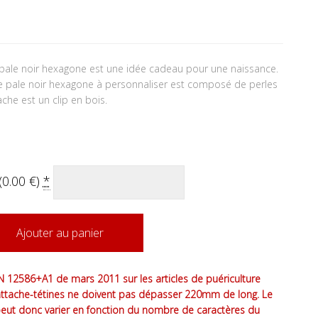
tait : 17.50 €.
 actuel est : 16.50 €.
ale noir hexagone est une idée cadeau pour une naissance.
 pale noir hexagone à personnaliser est composé de perles
ache est un clip en bois.
(
0.00
€
)
*
Ajouter au panier
 12586+A1 de mars 2011 sur les articles de puériculture
attache-tétines ne doivent pas dépasser 220mm de long. Le
peut donc varier en fonction du nombre de caractères du