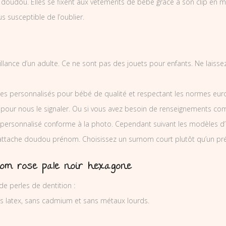
dou. Elles se fixent aux vêtements de bébé grâce à son clip en métal 
us susceptible de l’oublier.
eillance d’un adulte. Ce ne sont pas des jouets pour enfants. Ne laiss
es personnalisés pour bébé de qualité et respectant les normes europ
 pour nous le signaler. Ou si vous avez besoin de renseignements co
ersonnalisé conforme à la photo. Cependant suivant les modèles d
l’attache doudou prénom. Choisissez un surnom court plutôt qu’un pr
om rose pale noir hexagone
 perles de dentition :
ns latex, sans cadmium et sans métaux lourds.