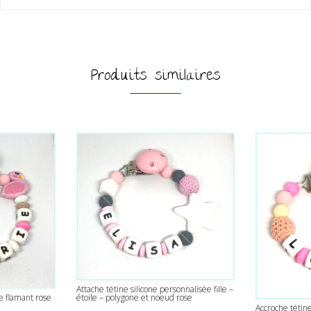
Produits similaires
Attache tétine silicone personnalisée fille –
étoile – polygone et noeud rose
e flamant rose
Accroche tétin