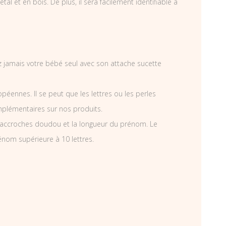
et en bois. De plus, il sera facilement identifiable à
ez jamais votre bébé seul avec son attache sucette
éennes. Il se peut que les lettres ou les perles
mplémentaires sur nos produits.
’accroches doudou et la longueur du prénom. Le
énom supérieure à 10 lettres.