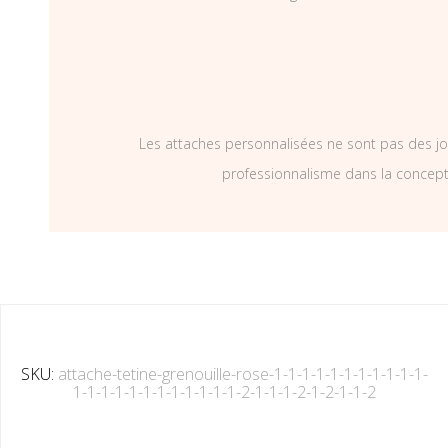
Les attaches personnalisées ne sont pas des jo
professionnalisme dans la concepti
SKU:
attache-tetine-grenouille-rose-1-1-1-1-1-1-1-1-1-1-1-
1-1-1-1-1-1-1-1-1-1-1-1-2-1-1-1-2-1-2-1-1-2