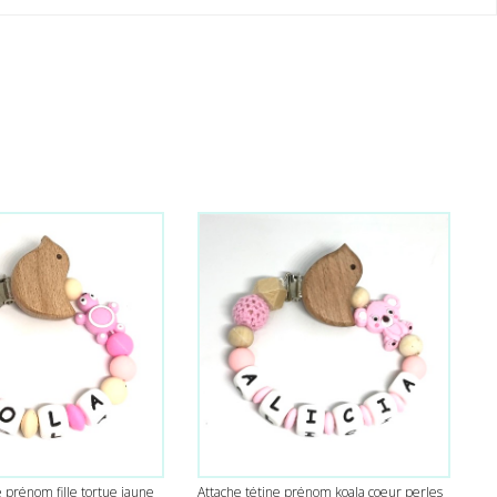
e prénom fille tortue jaune
Attache tétine prénom koala coeur perles