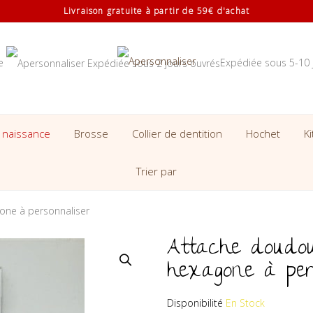
Livraison gratuite à partir de 59€ d'achat
se
Expédiée sous 5-10 
 naissance
Brosse
Collier de dentition
Hochet
K
Trier par
one à personnaliser
Attache doudou
hexagone à per
Disponibilité
En Stock