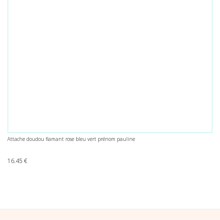
Attache doudou flamant rose bleu vert prénom pauline
16.45
€