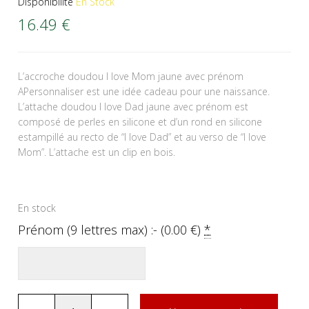
Disponibilité
En Stock
16.49
€
L’accroche doudou I love Mom jaune avec prénom
APersonnaliser est une idée cadeau pour une naissance.
L’attache doudou I love Dad jaune avec prénom est
composé de perles en silicone et d’un rond en silicone
estampillé au recto de “I love Dad” et au verso de “I love
Mom”. L’attache est un clip en bois.
En stock
Prénom (9 lettres max) :- (
0.00
€
)
*