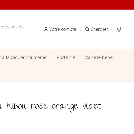
jours ouvrés
Votre compte
Chercher
it à fabriquer soi-même
Porte clé
Vaiselle bébé
 hibou rose orange violet