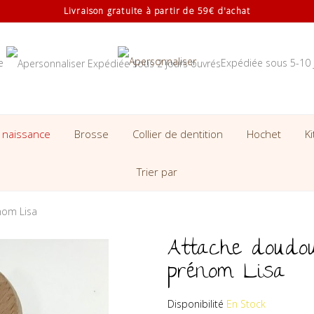
Livraison gratuite à partir de 59€ d'achat
se
Expédiée sous 5-10 
 naissance
Brosse
Collier de dentition
Hochet
K
Trier par
nom Lisa
Attache doudou
prénom Lisa
Disponibilité
En Stock