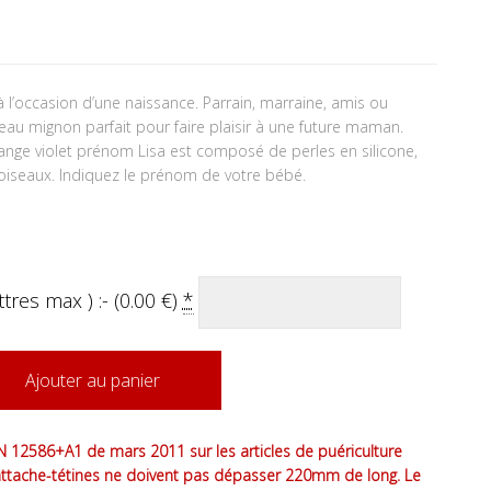
à l’occasion d’une naissance. Parrain, marraine, amis ou
adeau mignon parfait pour faire plaisir à une future maman.
nge violet prénom Lisa est composé de perles en silicone,
oiseaux. Indiquez le prénom de votre bébé.
tres max ) :- (
0.00
€
)
*
Ajouter au panier
 12586+A1 de mars 2011 sur les articles de puériculture
attache-tétines ne doivent pas dépasser 220mm de long. Le