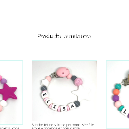
Produits similaires
Attache tétine silicone personnalisée fille –
étoile – polygone et noeud rose
iolet silicone