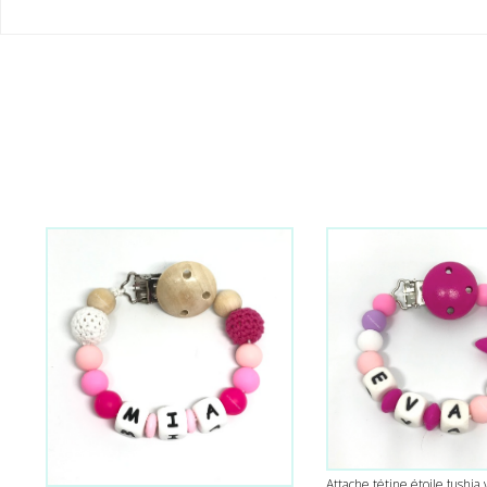
Attache tétine étoile fushia v