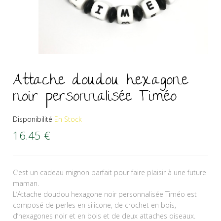
Attache doudou hexagone
noir personnalisée Timéo
Disponibilité
En Stock
16.45
€
C’est un cadeau mignon parfait pour faire plaisir à une future
maman.
L’Attache doudou hexagone noir personnalisée Timéo est
composé de perles en silicone, de crochet en bois,
d’hexagones noir et en bois et de deux attaches oiseaux.