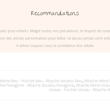
Recommandations
uets pour enfants. Malgré toutes nos précautions, le respect de tou
on des articles personnalisés pour bébé, ne laissez jamais votre enf
A utiliser toujours sous la surveillance d’un adulte
tétine bleu - Hochet bleu - Attache doudou bleu
,
Attache tétine
het hexagone - Attache doudou hexagone
,
Attache tétine noe
oiseau - Hochet oiseau - Attache 