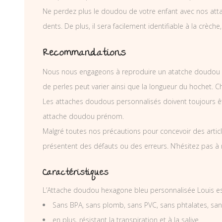
Ne perdez plus le doudou de votre enfant avec nos atta
dents. De plus, il sera facilement identifiable à la crèche,
Recommandations
Nous nous engageons à reproduire un atatche doudou p
de perles peut varier ainsi que la longueur du hochet. 
Les attaches doudous personnalisés doivent toujours êtr
attache doudou prénom.
Malgré toutes nos précautions pour concevoir des articl
présentent des défauts ou des erreurs. N’hésitez pas à
Caractéristiques
L’Attache doudou hexagone bleu personnalisée Louis es
Sans BPA, sans plomb, sans PVC, sans phtalates, sa
en plus, résistant la transpiration et à la salive