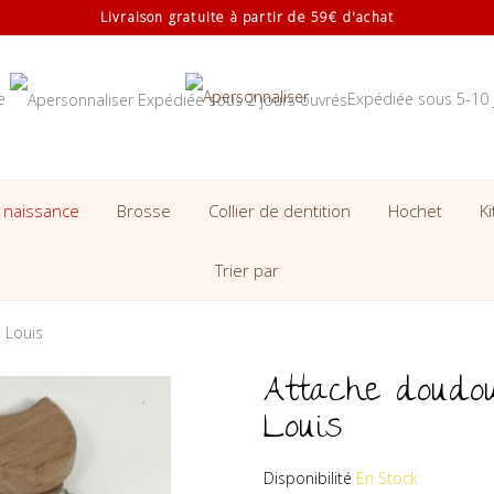
Livraison gratuite à partir de 59€ d'achat
se
Expédiée sous 5-10 
 naissance
Brosse
Collier de dentition
Hochet
K
Trier par
 Louis
Attache doudou
Louis
Disponibilité
En Stock