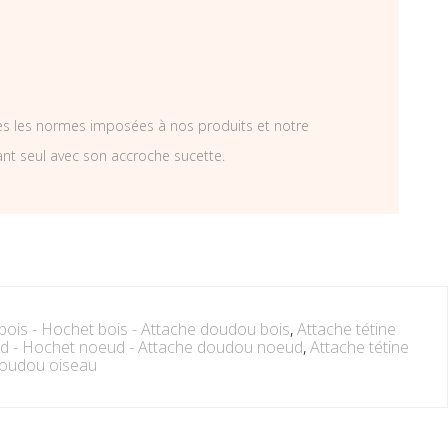
tes les normes imposées à nos produits et notre
ant seul avec son accroche sucette.
 bois - Hochet bois - Attache doudou bois
,
Attache tétine
ud - Hochet noeud - Attache doudou noeud
,
Attache tétine
doudou oiseau