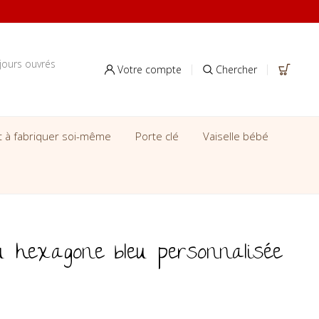
jours ouvrés
Votre compte
Chercher
it à fabriquer soi-même
Porte clé
Vaiselle bébé
 hexagone bleu personnalisée