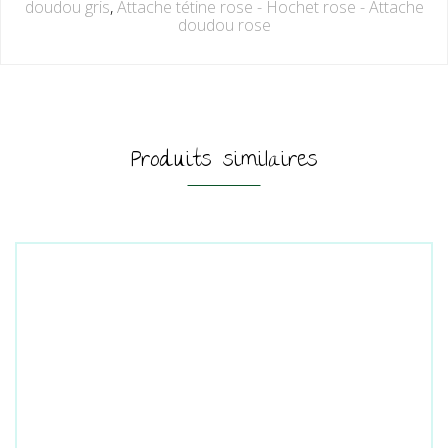
doudou gris
,
Attache tétine rose - Hochet rose - Attache
doudou rose
Produits similaires