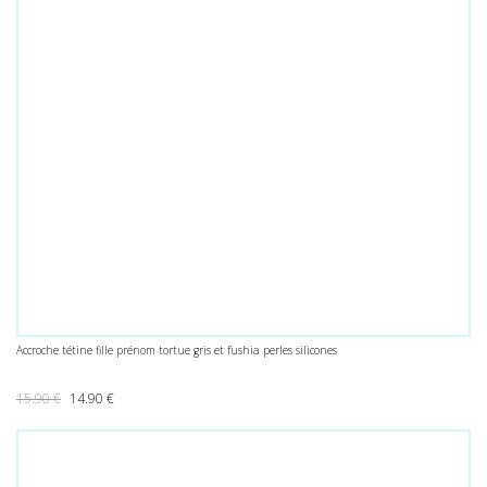
Accroche tétine fille prénom tortue gris et fushia perles silicones
Le prix initial était : 15.90 €.
Le prix actuel est : 14.90 €.
15.90
€
14.90
€