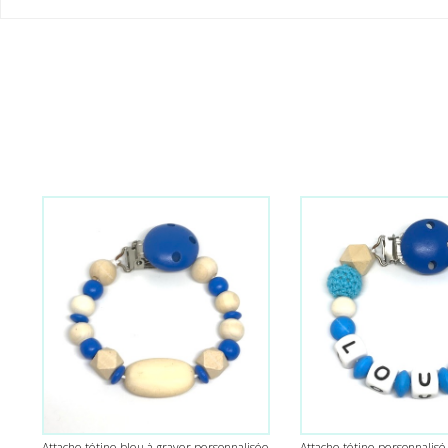
Attache tétine bleu à graver personnalisée
Attache tétine personnalisé