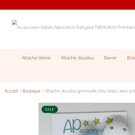
Fabrication Françai
Attache tétine
Attache doudou
Bavoir
Box
Accueil
>
Boutique
>
Attache doudou grenouille bleu blanc avec p
SALE