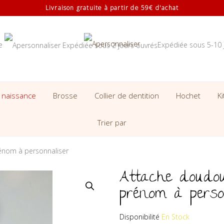
Livraison gratuite à partir de 59€ d'achat
se
Expédiée sous 5-10 
 naissance
Brosse
Collier de dentition
Hochet
K
Trier par
rénom à personnaliser
Attache doudou 
prénom à perso
Disponibilité
En Stock