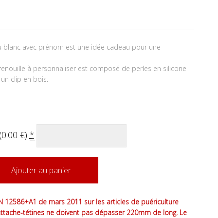
tait : 17.50 €.
 actuel est : 16.50 €.
eu blanc avec prénom est une idée cadeau pour une
enouille à personnaliser est composé de perles en silicone
 un clip en bois.
(
0.00
€
)
*
Ajouter au panier
 12586+A1 de mars 2011 sur les articles de puériculture
attache-tétines ne doivent pas dépasser 220mm de long. Le