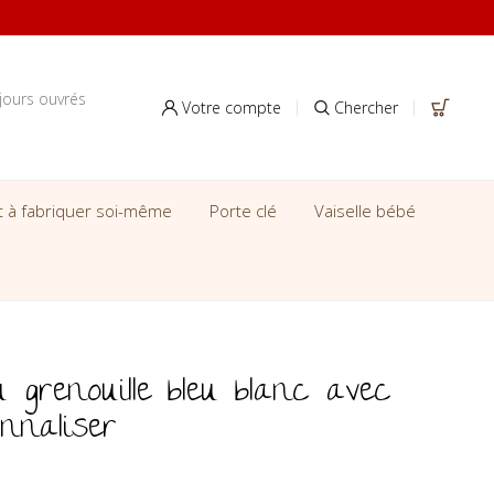
jours ouvrés
Votre compte
Chercher
it à fabriquer soi-même
Porte clé
Vaiselle bébé
grenouille bleu blanc avec
nnaliser