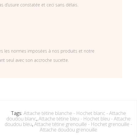
as d’usure constatée et ceci sans délais.
tes les normes imposées à nos produits et notre
ant seul avec son accroche sucette.
Tags:
Attache tétine blanche - Hochet blanc - Attache
doudou blanc
,
Attache tétine bleu - Hochet bleu - Attache
doudou bleu
,
Attache tétine grenouille - Hochet grenouille -
Attache doudou grenouille