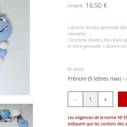
Le prix initial é
Le prix
16.50
€
17.50
€
L’attache doudou grenouille bl
naissance.
L’accroche doudou bleu blanc gr
et d’une grenouille. L’attache est
En stock
Prénom (9 lettres max) :- 
-
+
Les exigences de la norme NF EN
indiquent que les cordons des 