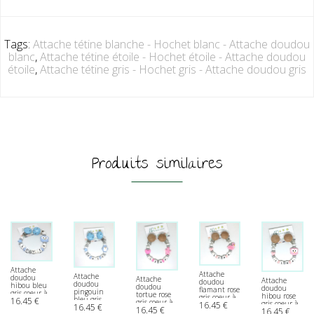
Tags:
Attache tétine blanche - Hochet blanc - Attache doudou
blanc
,
Attache tétine étoile - Hochet étoile - Attache doudou
étoile
,
Attache tétine gris - Hochet gris - Attache doudou gris
Produits similaires
Attache
Attache
Attache
doudou
Attache
Attache
doudou
doudou
hibou bleu
doudou
doudou
flamant rose
pingouin
gris coeur à
tortue rose
hibou rose
gris coeur à
bleu gris
16.45
€
personnaliser
gris coeur à
gris coeur à
16.45
€
personnaliser
16.45
€
coeur à
16.45
€
personnaliser
16.45
€
personnaliser